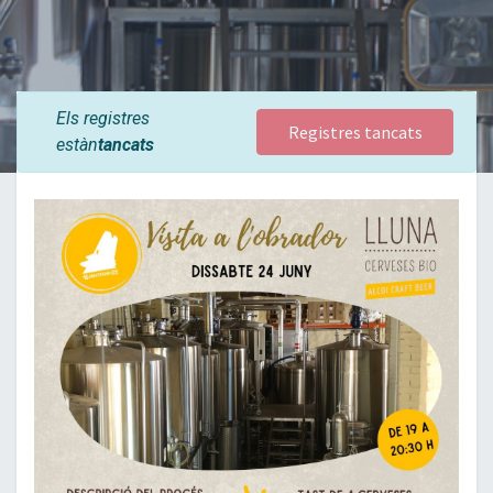
Els registres
Registres tancats
estàn
tancats