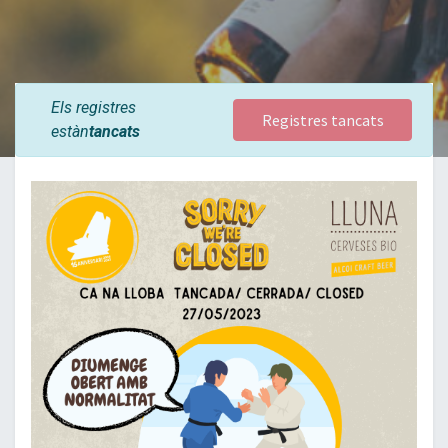
Els registres
Registres tancats
estàn
tancats