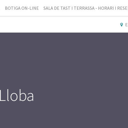
R
BOTIGA ON-LINE
SALA DE TAST I TERRASSA - HORARI I RES
E
 Lloba