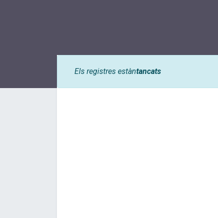
Els registres estàn
tancats