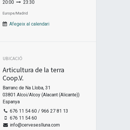
20:00
23:30
Europe/Madrid
Afegeix al calendari
UBICACIÓ
Articultura de la terra
Coop.V.
Barranc de Na Lloba, 31
03801 Alcoi/Alcoy (Alacant (Alicante))
Espanya
676 11 54 60 / 966 27 81 13
676 11 54 60
info@cerveseslluna.com