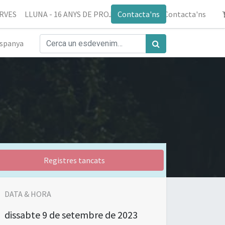
ERVES
LLUNA - 16 ANYS DE PROJECTE
Contacta'ns
Blog
Contacta'ns
spanya
Registres tancats
DATA & HORA
dissabte
9 de setembre de 2023