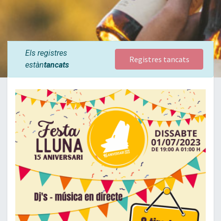
Els registres
Registres tancats
estàn
tancats