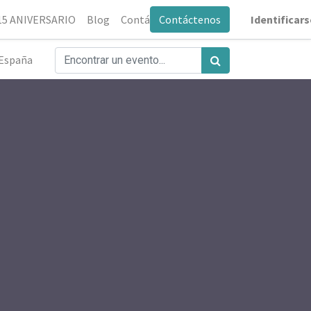
0
15 ANIVERSARIO
Blog
Contáctenos
Contáctenos
Identificars
España