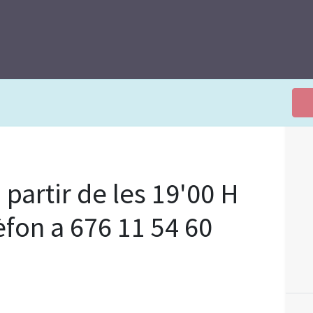
 partir de les 19'00 H
èfon a 676 11 54 60