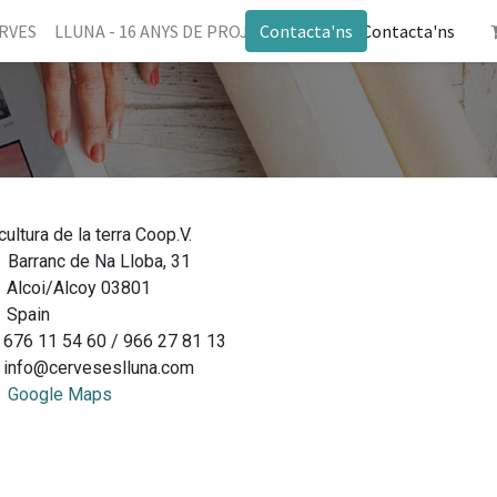
ERVES
LLUNA - 16 ANYS DE PROJECTE
Contacta'ns
Blog
Contacta'ns
cultura de la terra Coop.V.
Barranc de Na Lloba, 31
coi/Alcoy 03801
pain
676 11 54 60 / 966 27 81 13
info@cerveseslluna.com
Google Maps